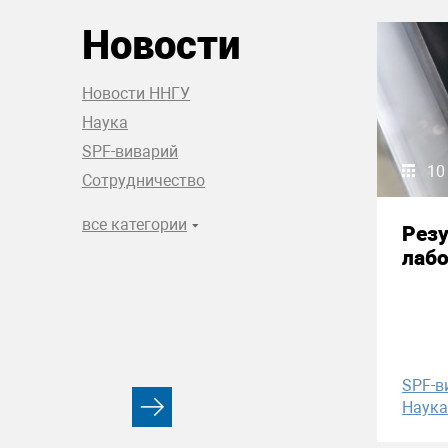
Новости
Новости ННГУ
Наука
SPF-виварий
10
Сотрудничество
все категории
Рез
лабо
SPF-в
Наука