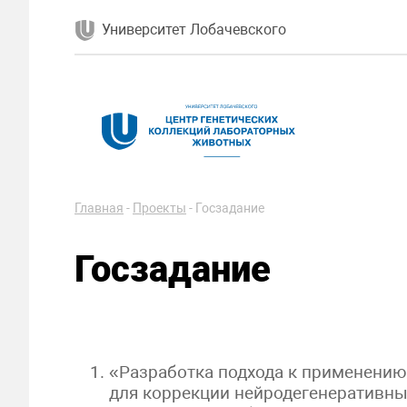
Университет Лобачевского
Главная
-
Проекты
-
Госзадание
Госзадание
«Разработка подхода к применению
для коррекции нейродегенеративн