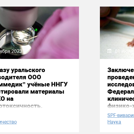
ября 2023
01 июля
азу уральского
Заключе
водителя ООО
проведе
ммедик” учёные ННГУ
исследов
стировали материалы
Федерал
О на
клиниче
отоксичность.
физико-
медицин
SPF-вивари
Ю. М. Л
ичество
Наука
Федерал