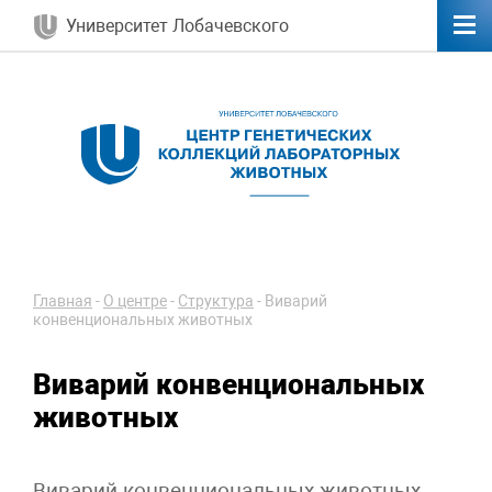
Университет Лобачевского
Главная
-
О центре
-
Структура
-
Виварий
конвенциональных животных
Виварий конвенциональных
животных
Виварий конвенциональных животных